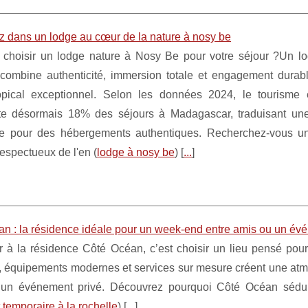
z dans un lodge au cœur de la nature à nosy be
 choisir un lodge nature à Nosy Be pour votre séjour ?Un l
combine authenticité, immersion totale et engagement durab
opical exceptionnel. Selon les données 2024, le tourisme 
te désormais 18% des séjours à Madagascar, traduisant u
te pour des hébergements authentiques. Recherchez-vous u
espectueux de l'en (
lodge à nosy be
) [
...
]
an : la résidence idéale pour un week-end entre amis ou un év
 à la résidence Côté Océan, c’est choisir un lieu pensé pour 
, équipements modernes et services sur mesure créent une atm
un événement privé. Découvrez pourquoi Côté Océan séduit 
temporaire à la rochelle
) [
...
]