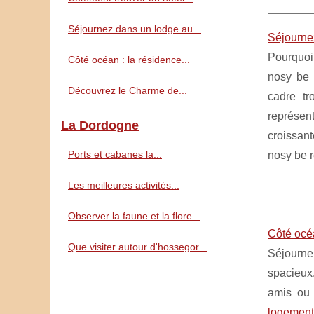
Séjournez dans un lodge au...
Séjourne
Pourquoi
Côté océan : la résidence...
nosy be 
Découvrez le Charme de...
cadre tr
représen
La Dordogne
croissan
Ports et cabanes la...
nosy be r
Les meilleures activités...
Observer la faune et la flore...
Côté océ
Que visiter autour d'hossegor...
Séjourner
spacieux
amis ou 
logement 