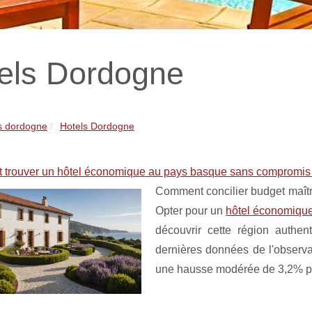
els Dordogne
s dordogne
Hotels Dordogne
trouver un hôtel économique au pays basque sans compromis
Comment concilier budget maîtri
Opter pour un
hôtel économiqu
découvrir cette région authen
dernières données de l'observat
une hausse modérée de 3,2% pa