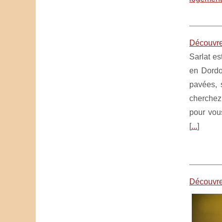
Découvrez
Sarlat es
en Dordo
pavées, 
cherchez 
pour vous
[
...
]
Découvrez