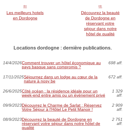
Les meilleurs hotels
Découvrez la beauté
en Dordogne
de Dordogne en
réservant votre
séjour dans notre
hôtel de qualité
Locations dordogne : dernière publications.
14/4/2026
Comment trouver un hôtel économique au
698 aff.
pays basque sans compromis ?
17/11/2025
Séjournez dans un lodge au cœur de la
672 aff.
nature à nosy be
26/6/2025
Côté océan : la résidence idéale pour un
1 329
week-end entre amis ou un événement privé
aff.
09/9/2023
Découvrez le Charme de Sarlat : Réservez
2 909
Votre Séjour à l'Hôtel Le Petit Manoir !
aff.
08/9/2023
Découvrez la beauté de Dordogne en
2 751
réservant votre séjour dans notre hôtel de
aff.
qualité