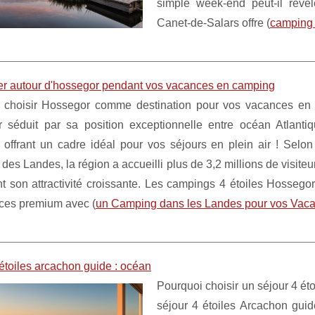
simple week-end peut-il révé
Canet-de-Salars offre (
camping 
ter autour d'hossegor pendant vos vacances en camping
 choisir Hossegor comme destination pour vos vacances en
 séduit par sa position exceptionnelle entre océan Atlantiq
 offrant un cadre idéal pour vos séjours en plein air ! Selon 
des Landes, la région a accueilli plus de 3,2 millions de visite
t son attractivité croissante. Les campings 4 étoiles Hossego
ices premium avec (
un Camping dans les Landes pour vos Vac
étoiles arcachon guide : océan
Pourquoi choisir un séjour 4 é
séjour 4 étoiles Arcachon gui