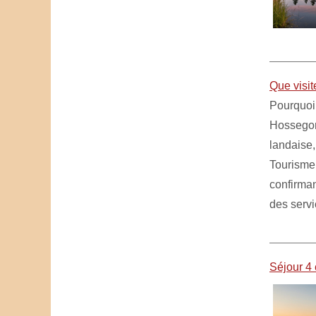
Que visi
Pourquoi
Hossegor
landaise,
Tourisme 
confirman
des serv
Séjour 4 