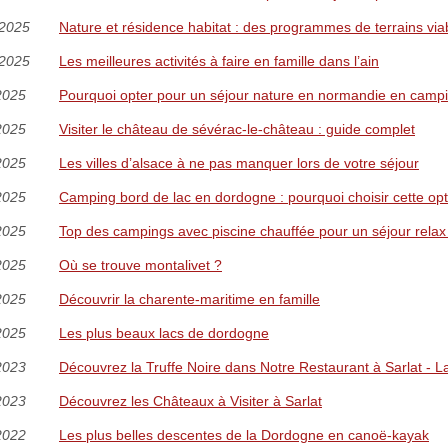
/2025
Nature et résidence habitat : des programmes de terrains via
/2025
Les meilleures activités à faire en famille dans l’ain
2025
Pourquoi opter pour un séjour nature en normandie en camp
2025
Visiter le château de sévérac-le-château : guide complet
2025
Les villes d’alsace à ne pas manquer lors de votre séjour
2025
Camping bord de lac en dordogne : pourquoi choisir cette opt
2025
Top des campings avec piscine chauffée pour un séjour rela
2025
Où se trouve montalivet ?
2025
Découvrir la charente-maritime en famille
2025
Les plus beaux lacs de dordogne
2023
Découvrez la Truffe Noire dans Notre Restaurant à Sarlat - 
2023
Découvrez les Châteaux à Visiter à Sarlat
2022
Les plus belles descentes de la Dordogne en canoë-kayak