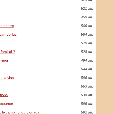
521 aff.
459 aff.
ne nature
506 aff.
jean-de-luz
584 aff.
579 aff.
familial ?
528 aff.
r-mer
494 aff.
644 aff.
es à vias
596 aff.
e
553 aff.
tions
638 aff.
essourcer
596 aff.
c le camping lou pignada
592 aff.