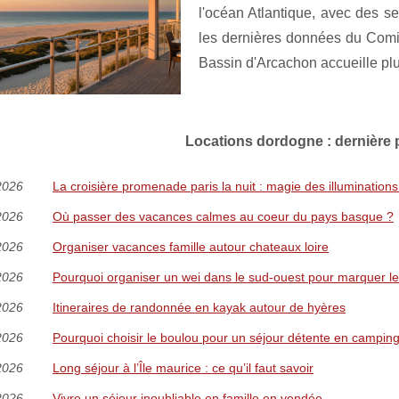
l'océan Atlantique, avec des s
les dernières données du Comi
Bassin d'Arcachon accueille plus
Locations dordogne : dernière p
2026
La croisière promenade paris la nuit : magie des illuminations
2026
Où passer des vacances calmes au coeur du pays basque ?
2026
Organiser vacances famille autour chateaux loire
2026
Pourquoi organiser un wei dans le sud-ouest pour marquer le
2026
Itineraires de randonnée en kayak autour de hyères
2026
Pourquoi choisir le boulou pour un séjour détente en campin
2026
Long séjour à l’Île maurice : ce qu’il faut savoir
2026
Vivre un séjour inoubliable en famille en vendée