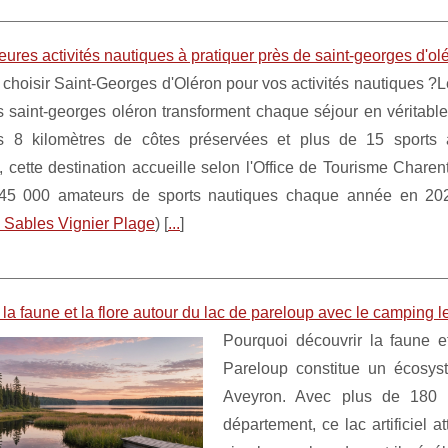
eures activités nautiques à pratiquer près de saint-georges d'ol
choisir Saint-Georges d'Oléron pour vos activités nautiques ?Le
 saint-georges oléron transforment chaque séjour en véritable
 8 kilomètres de côtes préservées et plus de 15 sports 
s, cette destination accueille selon l'Office de Tourisme Charen
45 000 amateurs de sports nautiques chaque année en 20
 Sables Vignier Plage
) [
...
]
la faune et la flore autour du lac de pareloup avec le camping 
Pourquoi découvrir la faune e
Pareloup constitue un écosys
Aveyron. Avec plus de 180 
département, ce lac artificiel 