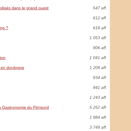
bilisés dans le grand ouest
547 aff.
612 aff.
ing ?
618 aff.
1 053 aff.
906 aff.
ion
1 041 aff.
x en dordogne
1 209 aff.
934 aff.
941 aff.
1 243 aff.
La Gastronomie du Périgord
5 252 aff.
1 984 aff.
3 749 aff.