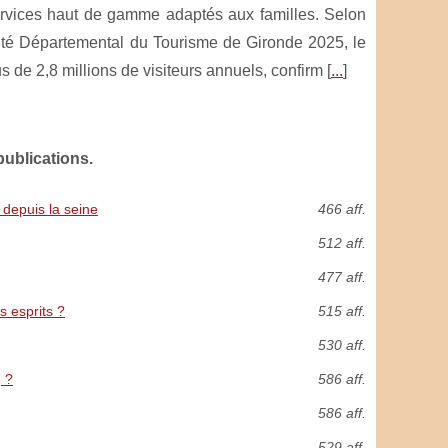
ervices haut de gamme adaptés aux familles. Selon
té Départemental du Tourisme de Gironde 2025, le
 de 2,8 millions de visiteurs annuels, confirm [
...
]
ublications.
 depuis la seine
466 aff.
512 aff.
477 aff.
s esprits ?
515 aff.
530 aff.
g ?
586 aff.
586 aff.
529 aff.