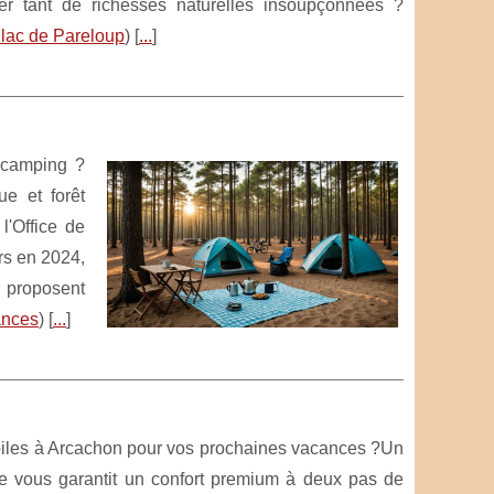
ler tant de richesses naturelles insoupçonnées ?
lac de Pareloup
) [
...
]
 camping ?
ue et forêt
l'Office de
urs en 2024,
r proposent
ances
) [
...
]
toiles à Arcachon pour vos prochaines vacances ?Un
de vous garantit un confort premium à deux pas de