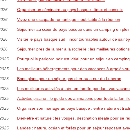
2026
Organiser un séminaire au pays basque : lieux et conseils
2026
Vivez une escapade romantique inoubliable à la réunion
2026
Séjourner au cœur du pays basque dans un camping en plei
2026
Visiter le pays basque sud : incontournables autour de saint-
2026
Séjourner près de la mer à la rochelle : les meilleures options
/2025
Pourquoi le périgord noir est idéal pour un séjour en camping 
/2025
Les meilleurs hébergements pour des vacances à argelès-su
/2025
Bons plans pour un séjour pas cher au cœur du Luberon
/2025
Les meilleures activités à faire en famille pendant vos vacanc
/2025
Activités piscine : le guide des animations pour toute la famill
/2025
Organiser son mariage au pays basque : entre nature et tradi
/2025
Bien-être et nature : les vosges, destination idéale pour se r
/2025
Landes : nature, océan et forêts pour un séjour reposant ave