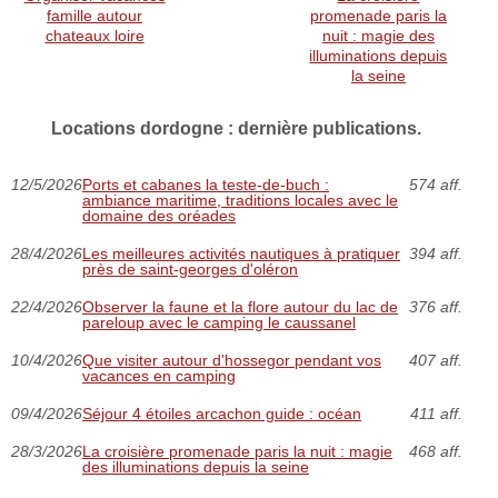
famille autour
promenade paris la
chateaux loire
nuit : magie des
illuminations depuis
la seine
Locations dordogne : dernière publications.
12/5/2026
Ports et cabanes la teste-de-buch :
574 aff.
ambiance maritime, traditions locales avec le
domaine des oréades
28/4/2026
Les meilleures activités nautiques à pratiquer
394 aff.
près de saint-georges d'oléron
22/4/2026
Observer la faune et la flore autour du lac de
376 aff.
pareloup avec le camping le caussanel
10/4/2026
Que visiter autour d'hossegor pendant vos
407 aff.
vacances en camping
09/4/2026
Séjour 4 étoiles arcachon guide : océan
411 aff.
28/3/2026
La croisière promenade paris la nuit : magie
468 aff.
des illuminations depuis la seine