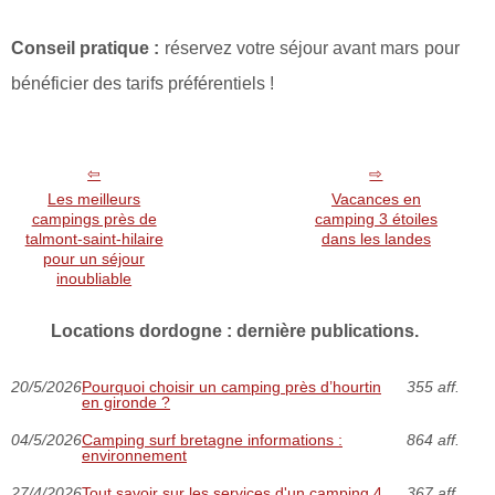
Conseil pratique :
réservez votre séjour avant mars pour
bénéficier des tarifs préférentiels !
Les meilleurs
Vacances en
campings près de
camping 3 étoiles
talmont-saint-hilaire
dans les landes
pour un séjour
inoubliable
Locations dordogne : dernière publications.
20/5/2026
Pourquoi choisir un camping près d’hourtin
355 aff.
en gironde ?
04/5/2026
Camping surf bretagne informations :
864 aff.
environnement
27/4/2026
Tout savoir sur les services d'un camping 4
367 aff.