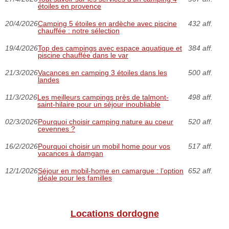
étoiles en provence
20/4/2026
Camping 5 étoiles en ardèche avec piscine
432 aff.
chauffée : notre sélection
19/4/2026
Top des campings avec espace aquatique et
384 aff.
piscine chauffée dans le var
21/3/2026
Vacances en camping 3 étoiles dans les
500 aff.
landes
11/3/2026
Les meilleurs campings près de talmont-
498 aff.
saint-hilaire pour un séjour inoubliable
02/3/2026
Pourquoi choisir camping nature au coeur
520 aff.
cevennes ?
16/2/2026
Pourquoi choisir un mobil home pour vos
517 aff.
vacances à damgan
12/1/2026
Séjour en mobil-home en camargue : l’option
652 aff.
idéale pour les familles
Locations dordogne