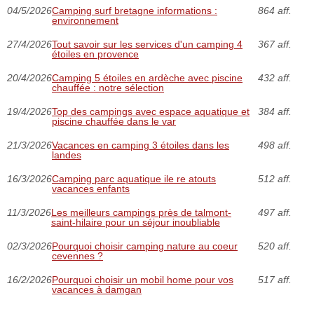
04/5/2026
Camping surf bretagne informations :
864 aff.
environnement
27/4/2026
Tout savoir sur les services d'un camping 4
367 aff.
étoiles en provence
20/4/2026
Camping 5 étoiles en ardèche avec piscine
432 aff.
chauffée : notre sélection
19/4/2026
Top des campings avec espace aquatique et
384 aff.
piscine chauffée dans le var
21/3/2026
Vacances en camping 3 étoiles dans les
498 aff.
landes
16/3/2026
Camping parc aquatique ile re atouts
512 aff.
vacances enfants
11/3/2026
Les meilleurs campings près de talmont-
497 aff.
saint-hilaire pour un séjour inoubliable
02/3/2026
Pourquoi choisir camping nature au coeur
520 aff.
cevennes ?
16/2/2026
Pourquoi choisir un mobil home pour vos
517 aff.
vacances à damgan