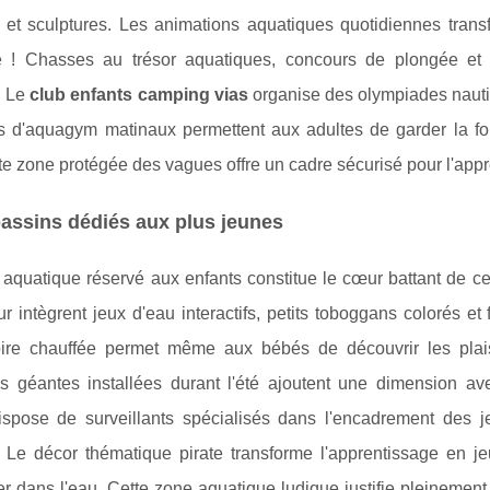
 et sculptures. Les animations aquatiques quotidiennes trans
e ! Chasses au trésor aquatiques, concours de plongée et t
. Le
club enfants camping vias
organise des olympiades nautiq
s d'aquagym matinaux permettent aux adultes de garder la f
te zone protégée des vagues offre un cadre sécurisé pour l'appre
assins dédiés aux plus jeunes
 aquatique réservé aux enfants constitue le cœur battant de c
r intègrent jeux d'eau interactifs, petits toboggans colorés et
ire chauffée permet même aux bébés de découvrir les plaisi
es géantes installées durant l'été ajoutent une dimension a
ispose de surveillants spécialisés dans l'encadrement des je
. Le décor thématique pirate transforme l'apprentissage en je
r dans l'eau. Cette zone aquatique ludique justifie pleinement l