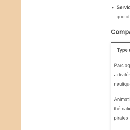
Servi
quotid
Compar
Type d
Parc aq
activité
nautiqu
Animat
thémat
pirates