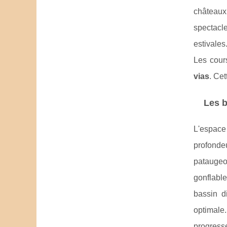
châteaux
spectacl
estivales
Les cour
vias
. Cet
Les b
L'espace
profondeu
pataugeo
gonflabl
bassin d
optimale
progresse