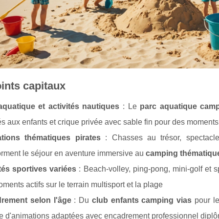
ints capitaux
aquatique et activités nautiques
: Le
parc aquatique camp
s aux enfants et crique privée avec sable fin pour des moment
tions thématiques pirates
: Chasses au trésor, spectacles
orment le séjour en aventure immersive au
camping thématique
tés sportives variées
: Beach-volley, ping-pong, mini-golf et 
ments actifs sur le terrain multisport et la plage
rement selon l'âge
: Du
club enfants camping vias
pour le
e d'animations adaptées avec encadrement professionnel dipl