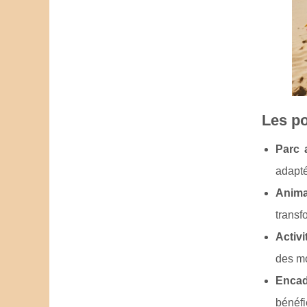
Les po
Parc 
adapté
Anima
transf
Activi
des mo
Encad
bénéfi