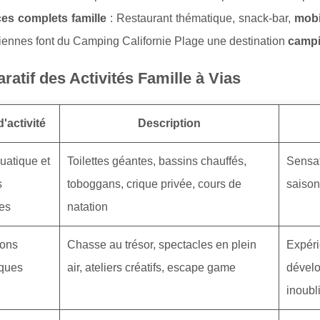
ces complets famille
: Restaurant thématique, snack-bar,
mobi
iennes font du Camping Californie Plage une destination
campi
atif des Activités Famille à Vias
'activité
Description
uatique et
Toilettes géantes, bassins chauffés,
Sensat
s
toboggans, crique privée, cours de
saison
es
natation
ions
Chasse au trésor, spectacles en plein
Expéri
iques
air, ateliers créatifs, escape game
dévelo
inoubl