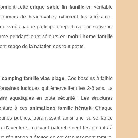
forment cette
crique sable fin famille
en véritable
ournois de beach-volley rythment les après-midi
ues où chaque participant repart avec un souvenir.
orme pendant leurs séjours en
mobil home famille
ntissage de la natation des tout-petits.
e
camping famille vias plage
. Ces bassins à faible
 fontaines ludiques qui émerveillent les 2-8 ans. La
rs aquatiques en toute sécurité ! Les structures
venture à ces
animations famille hérault
. Chaque
unes publics, garantissant ainsi une surveillance
u d'aventure, motivant naturellement les enfants à
a réputation 4 étoiles de cet établissement familial