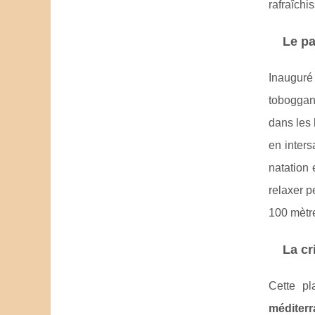
rafraîchi
Le pa
Inauguré
toboggans
dans les 
en inters
natation
relaxer p
100 mètre
La cr
Cette pl
méditer