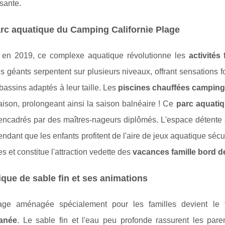
ssante.
rc aquatique du Camping Californie Plage
 en 2019, ce complexe aquatique révolutionne les
activités 
 géants serpentent sur plusieurs niveaux, offrant sensations f
bassins adaptés à leur taille. Les
piscines chauffées camping 
aison, prolongeant ainsi la saison balnéaire ! Ce
parc aquati
 encadrés par des maîtres-nageurs diplômés. L'espace détente
endant que les enfants profitent de l'aire de jeux aquatique s
s et constitue l'attraction vedette des
vacances famille bord d
ique de sable fin et ses animations
age aménagée spécialement pour les familles devient le 
ranée
. Le sable fin et l'eau peu profonde rassurent les par