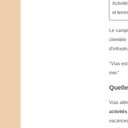
Activité
et terre
Le campin
clientèl
d'infrast
"Vias est
mer."
Quelle
Vias atti
activités
vacances