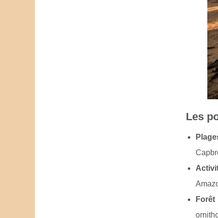
Les po
Plage
Capbre
Activ
Amazon
Forêt
ornith