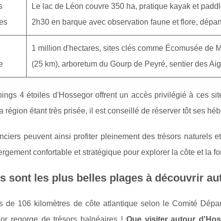
s
Le lac de Léon couvre 350 ha, pratique kayak et paddl
es
2h30 en barque avec observation faune et flore, dépar
1 million d'hectares, sites clés comme Écomusée de M
e
(25 km), arboretum du Gourp de Peyré, sentier des Aig
ngs 4 étoiles d'Hossegor offrent un accès privilégié à ces sit
La région étant très prisée, il est conseillé de réserver tôt ses 
ciers peuvent ainsi profiter pleinement des trésors naturels et 
rgement confortable et stratégique pour explorer la côte et la for
s sont les plus belles plages à découvrir a
s de 106 kilomètres de côte atlantique selon le Comité Dépa
or regorge de trésors balnéaires !
Que visiter autour d'H