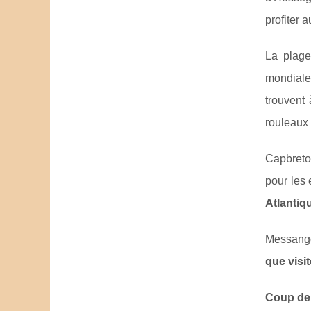
profiter 
La plage
mondiale
trouvent
rouleaux 
Capbreton
pour les 
Atlantiq
Messange
que visi
Coup de