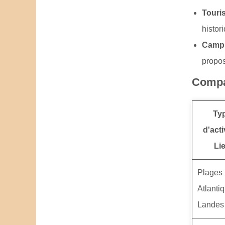
Touri
histor
Campi
propos
Compar
Ty
d'acti
Li
Plages
Atlanti
Landes