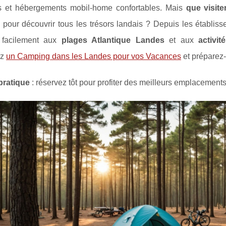
s et hébergements mobil-home confortables. Mais
que visit
pour découvrir tous les trésors landais ? Depuis les établi
 facilement aux
plages
Atlantique Landes
et aux
activi
ez
un Camping dans les Landes pour vos Vacances
et préparez-
pratique
: réservez tôt pour profiter des meilleurs emplacements