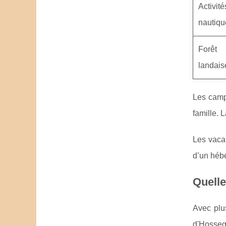
Activité
nautiqu
Forêt
landais
Les campi
famille. 
Les vacan
d’un hébe
Quelle
Avec plu
d'Hosseg