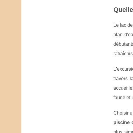
Quelle
Le lac de
plan d'e
débutant
rafraîchi
L'excurs
travers 
accueille
faune et 
Choisir 
piscine
plus sim