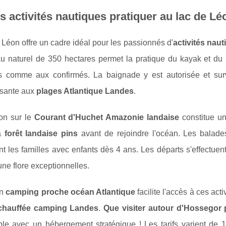
s activités nautiques pratiquer au lac de Lé
 Léon offre un cadre idéal pour les passionnés d'
activités nau
au naturel de 350 hectares permet la pratique du kayak et d
s comme aux confirmés. La baignade y est autorisée et survei
ssante aux
plages Atlantique Landes
.
ion sur le
Courant d'Huchet Amazonie landaise
constitue un
la
forêt landaise pins
avant de rejoindre l'océan. Les balades
nt les familles avec enfants dès 4 ans. Les départs s'effectue
une flore exceptionnelles.
un
camping proche océan Atlantique
facilite l'accès à ces act
 chauffée camping Landes
.
Que visiter autour d'Hossego
ple avec un hébergement stratégique ! Les tarifs varient de 