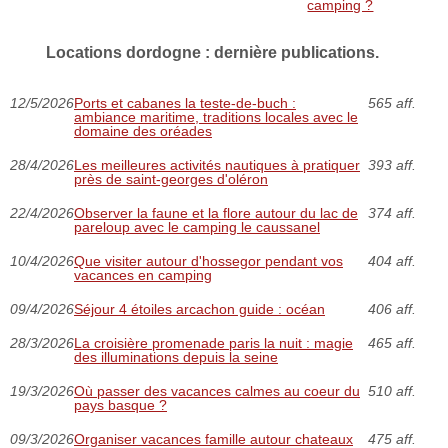
camping ?
Locations dordogne : dernière publications.
12/5/2026
Ports et cabanes la teste-de-buch :
565 aff.
ambiance maritime, traditions locales avec le
domaine des oréades
28/4/2026
Les meilleures activités nautiques à pratiquer
393 aff.
près de saint-georges d'oléron
22/4/2026
Observer la faune et la flore autour du lac de
374 aff.
pareloup avec le camping le caussanel
10/4/2026
Que visiter autour d'hossegor pendant vos
404 aff.
vacances en camping
09/4/2026
Séjour 4 étoiles arcachon guide : océan
406 aff.
28/3/2026
La croisière promenade paris la nuit : magie
465 aff.
des illuminations depuis la seine
19/3/2026
Où passer des vacances calmes au coeur du
510 aff.
pays basque ?
09/3/2026
Organiser vacances famille autour chateaux
475 aff.