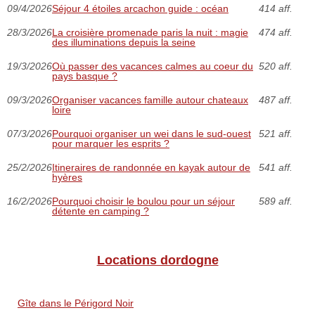
09/4/2026
Séjour 4 étoiles arcachon guide : océan
414 aff.
28/3/2026
La croisière promenade paris la nuit : magie
474 aff.
des illuminations depuis la seine
19/3/2026
Où passer des vacances calmes au coeur du
520 aff.
pays basque ?
09/3/2026
Organiser vacances famille autour chateaux
487 aff.
loire
07/3/2026
Pourquoi organiser un wei dans le sud-ouest
521 aff.
pour marquer les esprits ?
25/2/2026
Itineraires de randonnée en kayak autour de
541 aff.
hyères
16/2/2026
Pourquoi choisir le boulou pour un séjour
589 aff.
détente en camping ?
Locations dordogne
Gîte dans le Périgord Noir