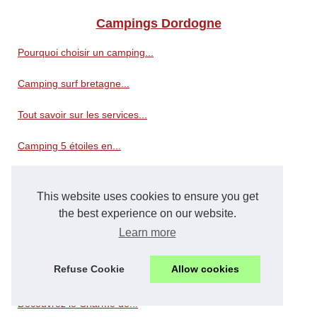
Campings Dordogne
Pourquoi choisir un camping...
Camping surf bretagne...
Tout savoir sur les services...
Camping 5 étoiles en...
Hotels Dordogne
This website uses cookies to ensure you get
Comment trouver un hôtel...
the best experience on our website.
Learn more
Séjournez dans un lodge au...
Refuse Cookie
Allow cookies
Côté océan : la résidence...
Découvrez le Charme de...