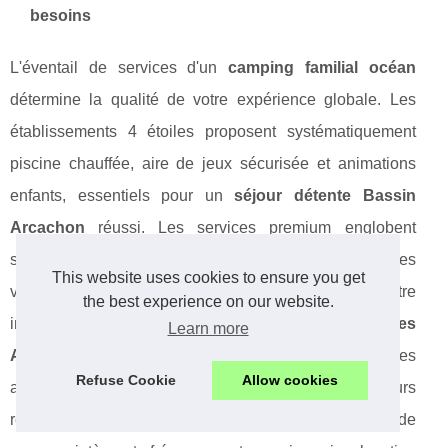
besoins
L'éventail de services d'un
camping familial océan
détermine la qualité de votre expérience globale. Les
établissements 4 étoiles proposent systématiquement
piscine chauffée, aire de jeux sécurisée et animations
enfants, essentiels pour un
séjour détente Bassin
Arcachon
réussi. Les services premium englobent
souvent spa, restaurant sur site et excursions organisées
This website uses cookies to ensure you get
vers la
séjour Dune du Pilat
, valorisant votre
the best experience on our website.
investissement. La proximité des
activités nautiques
Learn more
Arcachon
constitue un critère majeur pour les familles
Refuse Cookie
Allow cookies
actives, tout comme l'accès direct plage pour les séjours
relaxation. Les
camping Nouvelle-Aquitaine
haut de