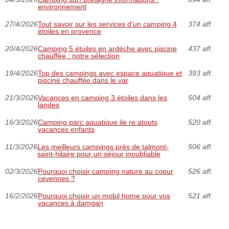
environnement
27/4/2026
Tout savoir sur les services d'un camping 4
374 aff.
étoiles en provence
20/4/2026
Camping 5 étoiles en ardèche avec piscine
437 aff.
chauffée : notre sélection
19/4/2026
Top des campings avec espace aquatique et
393 aff.
piscine chauffée dans le var
21/3/2026
Vacances en camping 3 étoiles dans les
504 aff.
landes
16/3/2026
Camping parc aquatique ile re atouts
520 aff.
vacances enfants
11/3/2026
Les meilleurs campings près de talmont-
506 aff.
saint-hilaire pour un séjour inoubliable
02/3/2026
Pourquoi choisir camping nature au coeur
526 aff.
cevennes ?
16/2/2026
Pourquoi choisir un mobil home pour vos
521 aff.
vacances à damgan