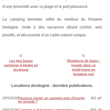
d’une proximité avec la plage et le port plaisance.
Le camping benodet, reflet du meilleur du finistere
bretagne, invite à des vacances alliant confort, avis
positifs, et découverte d’un cadre naturel unique.
Les plus beaux
Résidence de loisirs :
campings 4 étoiles en
investir dans un
dordogne
mobil-home en
bretagne sud
Locations dordogne : dernière publications.
20/5/2026
Pourquoi choisir un camping près d’hourtin
361 aff.
en gironde ?
04/5/2026
Camping surf bretagne informations :
894 aff.