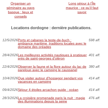
Organiser un
Long séjour à l’Île
séminaire au pays
maurice : ce qu’il faut
basque : lieux et
savoir
conseils
Locations dordogne : dernière publications.
12/5/2026
Ports et cabanes la teste-de-buch :
598 aff.
ambiance maritime, traditions locales avec le
domaine des oréades
28/4/2026
Les meilleures activités nautiques à pratiquer
401 aff.
près de saint-georges d'oléron
22/4/2026
Observer la faune et la flore autour du lac de
380 aff.
pareloup avec le camping le caussanel
10/4/2026
Que visiter autour d'hossegor pendant vos
414 aff.
vacances en camping
09/4/2026
Séjour 4 étoiles arcachon guide : océan
414 aff.
28/3/2026
La croisière promenade paris la nuit : magie
476 aff.
des illuminations depuis la seine