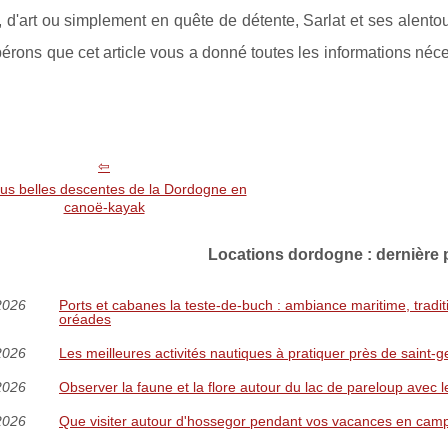
e, d'art ou simplement en quête de détente, Sarlat et ses alentou
rons que cet article vous a donné toutes les informations nécess
lus belles descentes de la Dordogne en
canoë-kayak
Locations dordogne : dernière p
2026
Ports et cabanes la teste-de-buch : ambiance maritime, tradi
oréades
2026
Les meilleures activités nautiques à pratiquer près de saint-
2026
Observer la faune et la flore autour du lac de pareloup avec 
2026
Que visiter autour d'hossegor pendant vos vacances en cam