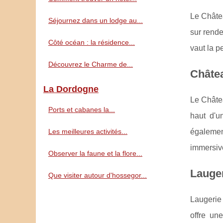
Le Châtea
Séjournez dans un lodge au...
sur rende
Côté océan : la résidence...
vaut la p
Découvrez le Charme de...
Châte
La Dordogne
Le Châtea
Ports et cabanes la...
haut d'u
Les meilleures activités...
égalemen
immersive
Observer la faune et la flore...
Lauger
Que visiter autour d'hossegor...
Laugerie
offre un