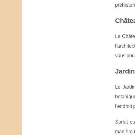
préhistor
Châtea
Le Châtea
l'archite
vous pour
Jardin
Le Jardi
botanique
l'endroit
Sarlat es
manière 