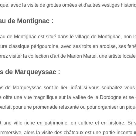
ique, avec la visite de grottes ornées et d'autres vestiges histori
u de Montignac :
u de Montignac est situé dans le village de Montignac, non lo
cture classique périgourdine, avec ses toits en ardoise, ses fenê
rez visiter la collection d'art de Marion Martel, une artiste local
s de Marqueyssac :
ns de Marqueyssac sont le lieu idéal si vous souhaitez vous 
 offre une vue magnifique sur la vallée de la Dordogne et se c
 parfait pour une promenade relaxante ou pour organiser un piqu
t une ville riche en patrimoine, en culture et en histoire. S
immersive, alors la visite des châteaux est une partie incont