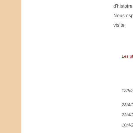
d'histoir
Nous espé
visite.
Les p
12/5/
28/4/
22/4/
10/4/