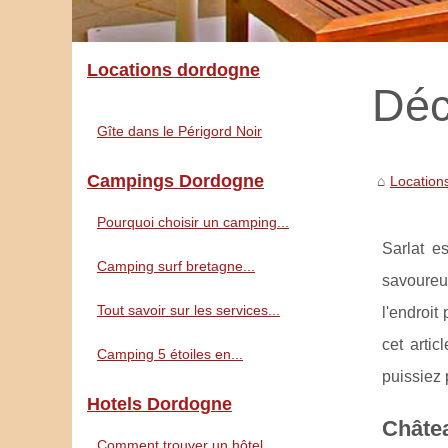
Locations dordogne
Déc
Gîte dans le Périgord Noir
Campings Dordogne
Location
Pourquoi choisir un camping...
Sarlat e
Camping surf bretagne...
savoureu
Tout savoir sur les services...
l'endroit
cet arti
Camping 5 étoiles en...
puissiez 
Hotels Dordogne
Châtea
Comment trouver un hôtel...