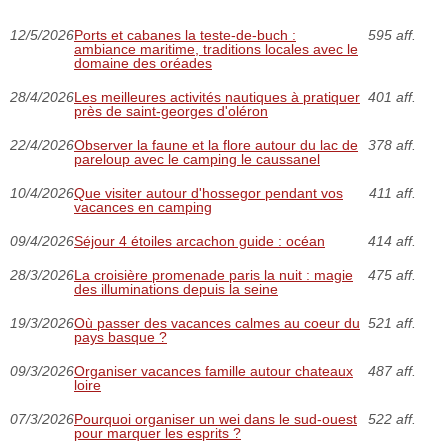
12/5/2026
Ports et cabanes la teste-de-buch :
595 aff.
ambiance maritime, traditions locales avec le
domaine des oréades
28/4/2026
Les meilleures activités nautiques à pratiquer
401 aff.
près de saint-georges d'oléron
22/4/2026
Observer la faune et la flore autour du lac de
378 aff.
pareloup avec le camping le caussanel
10/4/2026
Que visiter autour d'hossegor pendant vos
411 aff.
vacances en camping
09/4/2026
Séjour 4 étoiles arcachon guide : océan
414 aff.
28/3/2026
La croisière promenade paris la nuit : magie
475 aff.
des illuminations depuis la seine
19/3/2026
Où passer des vacances calmes au coeur du
521 aff.
pays basque ?
09/3/2026
Organiser vacances famille autour chateaux
487 aff.
loire
07/3/2026
Pourquoi organiser un wei dans le sud-ouest
522 aff.
pour marquer les esprits ?