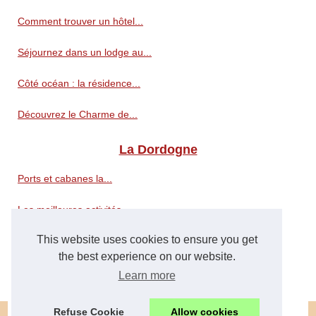
Comment trouver un hôtel...
Séjournez dans un lodge au...
Côté océan : la résidence...
Découvrez le Charme de...
La Dordogne
Ports et cabanes la...
Les meilleures activités...
This website uses cookies to ensure you get
Observer la faune et la flore...
the best experience on our website.
Que visiter autour d'hossegor...
Learn more
Refuse Cookie
Allow cookies
© 2026
Locations-dordogne.net
|
Cookies Policy
|
|